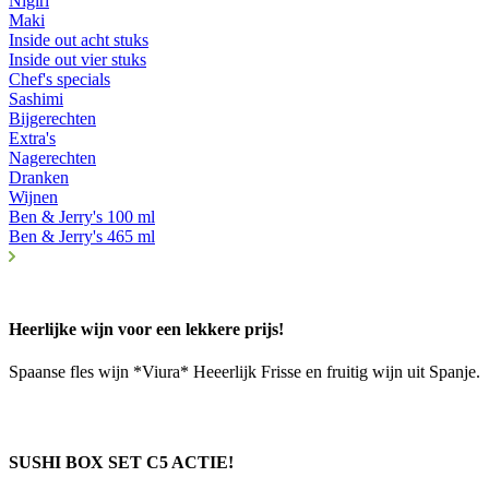
Nigiri
Maki
Inside out acht stuks
Inside out vier stuks
Chef's specials
Sashimi
Bijgerechten
Extra's
Nagerechten
Dranken
Wijnen
Ben & Jerry's 100 ml
Ben & Jerry's 465 ml
Heerlijke wijn voor een lekkere prijs!
Spaanse fles wijn *Viura* Heeerlijk Frisse en fruitig wijn uit Spanje.
SUSHI BOX SET C5 ACTIE!