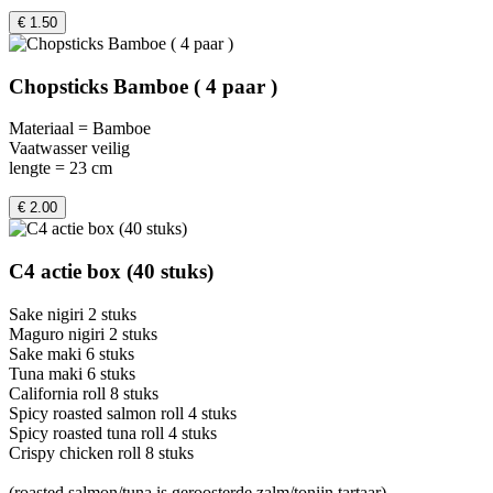
€ 1.50
Chopsticks Bamboe ( 4 paar )
Materiaal = Bamboe
Vaatwasser veilig
lengte = 23 cm
€ 2.00
C4 actie box (40 stuks)
Sake nigiri 2 stuks
Maguro nigiri 2 stuks
Sake maki 6 stuks
Tuna maki 6 stuks
California roll 8 stuks
Spicy roasted salmon roll 4 stuks
Spicy roasted tuna roll 4 stuks
Crispy chicken roll 8 stuks
(roasted salmon/tuna is geroosterde zalm/tonijn tartaar)