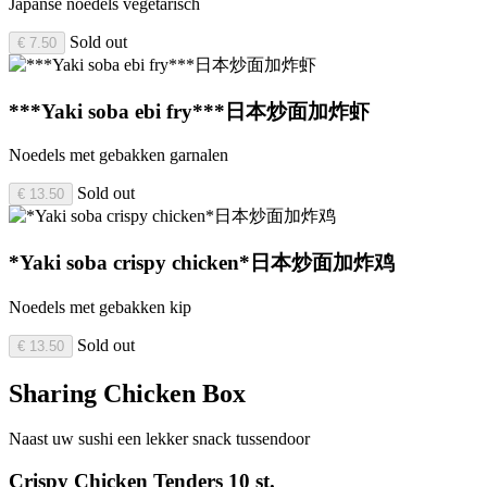
Japanse noedels vegetarisch
Sold out
€ 7.50
***Yaki soba ebi fry***日本炒面加炸虾
Noedels met gebakken garnalen
Sold out
€ 13.50
*Yaki soba crispy chicken*日本炒面加炸鸡
Noedels met gebakken kip
Sold out
€ 13.50
Sharing Chicken Box
Naast uw sushi een lekker snack tussendoor
Crispy Chicken Tenders 10 st.