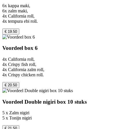
6x kappa maki,
6x zalm maki,
4x California roll,
4x tempura ebi roll.
€ 19.50
Voordeel box 6
4x California roll,
4x Crispy fish roll,
4x California zalm roll,
4x Crispy chicken roll.
€ 20.50
Voordeel Double nigiri box 10 stuks
5 x Zalm nigiri
5 x Tonijn nigiri
€ 21.50